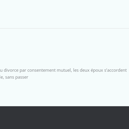
s du divorce par consentement mutuel, les deux époux s’accordent
le, sans passer