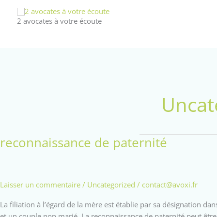
Aller
au
2 avocates à votre écoute
contenu
Uncat
reconnaissance de paternité
Laisser un commentaire
/
Uncategorized
/
contact@avoxi.fr
La filiation à l’égard de la mère est établie par sa désignation da
et un couple non marié. La reconnaissance de paternité peut être f