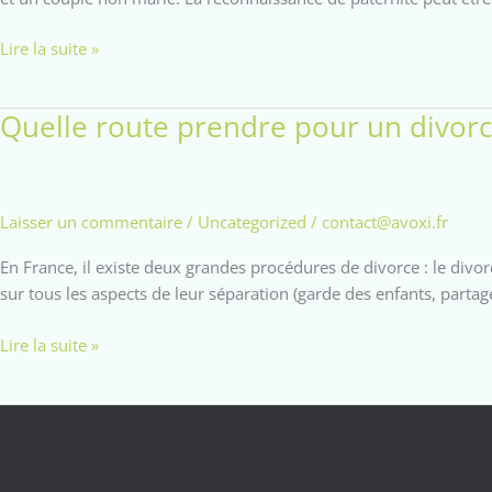
reconnaissance
Lire la suite »
de
paternité
Quelle route prendre pour un divorc
Laisser un commentaire
/
Uncategorized
/
contact@avoxi.fr
En France, il existe deux grandes procédures de divorce : le div
sur tous les aspects de leur séparation (garde des enfants, partag
Quelle
Lire la suite »
route
prendre
pour
un
divorce