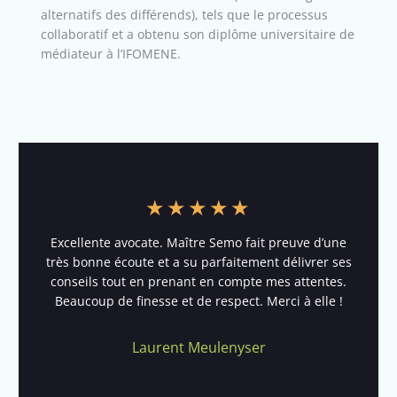
alternatifs des différends), tels que le processus
collaboratif et a obtenu son diplôme universitaire de
médiateur à l’IFOMENE.
★
★
★
★
★
Excellente avocate. Maître Semo fait preuve d’une
très bonne écoute et a su parfaitement délivrer ses
conseils tout en prenant en compte mes attentes.
Beaucoup de finesse et de respect. Merci à elle !
Laurent Meulenyser